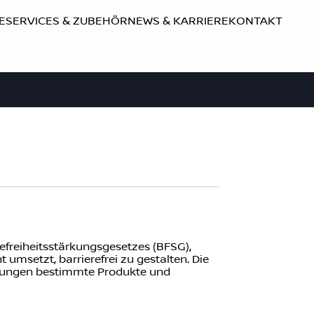
E
SERVICES & ZUBEHÖR
NEWS & KARRIERE
KONTAKT
efreiheitsstärkungsgesetzes (BFSG),
 umsetzt, barrierefrei zu gestalten. Die
erungen bestimmte Produkte und