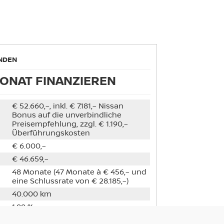
NDEN
MONAT FINANZIEREN
€ 52.660,–, inkl. € 7.181,– Nissan
Bonus auf die unverbindliche
Preisempfehlung, zzgl. € 1.190,–
Überführungskosten
€ 6.000,–
€ 46.659,–
48 Monate (47 Monate à € 456,– und
eine Schlussrate von € 28.185,–)
40.000 km
1,99 %
1,97 %