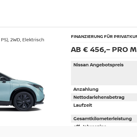
FINANZIERUNG FÜR PRIVATKU
PS), 2WD, Elektrisch
AB € 456,– PRO 
Nissan Angebotspreis
Anzahlung
Nettodarlehensbetrag
Laufzeit
Gesamtkilometerleistung
eff. Jahreszins
/100 km); CO₂-Emissionen
Sollzinssatz gebunden